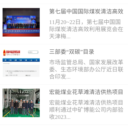
有关中央企业：推进煤炭与新
第七届中国国际煤炭清洁高效
能源融合发展，加快煤炭矿区
设备安装工程开工仪式隆重举
利用展览会
新能源资源开发利用，推动构
11月20~22日，第七届中国国
行金秋送爽，硕果盈枝。2025
建传统能源与新能源协调发展
际煤炭清洁高效利用展览会在
年9月6日，陕西延长石油集团
新格局，对夯实能源稳定供应
天津梅...
横山魏墙煤业有限公司黄蒿峁
基础、促进能源绿色低碳转型
风井乏风余热系统设备安装工
具有重要意义。为深入贯彻落
三部委“双碳”目录
程开工仪式隆重举行，标志着
实党中央、国务院决策部署，
江国际会展中心举行，本届展
该项目正式启动。魏墙煤业公
市场监管总局、国家发展改革
推进煤炭与新能源深度融合，
会由中国煤炭工业协会主办、
司总经理王建刚、张迎春、李
委、生态环境部办公厅近日联
加快构建新型能源体系，提出
中国煤炭加工利用协会承办，
军胜、李志强、魏涛涛等领
合印发...
以下意见。01-总体要求以习
以“绿色低碳·引领未来”为主
导，以及北京中矿博能节能科
近平新时代中国特色社会主义
题，突出专业性、权威性和国
技有限公司总经理刘戈、李振
思想为指导，深入贯彻党的二
宏能煤业花草滩清洁供热项目
际性，全面展示煤炭清洁高效
山、赵廷江等齐聚黄蒿峁风井
《碳排放计量能力建设指导目
十大和二十届历次全会精神，
顺利通过内部验收
利用领域取得的突出成就和最
宏能煤业花草滩清洁供热项目
现场，共同出席仪式，一同见
录（2024版）》（以下简称
完整准确全面贯彻新发展理
新成果。展会期间，举办煤炭
顺利通过中矿博能公司内部验
证这一低碳环保、节能减排重
《指导目录》），这是我国在
念，深入践行能源安全新战
清洁高效利用院士专家论坛、
收2023...
点工程的启航。仪式上，北京
推进碳达峰、碳中和目标进程
略，以绿色低碳为方向，以科
煤炭洗选加工及煤质管理论
中矿博能节能科技有限公司总
中的一项重要举措。为计量技
技创新为动力，依托煤炭矿区